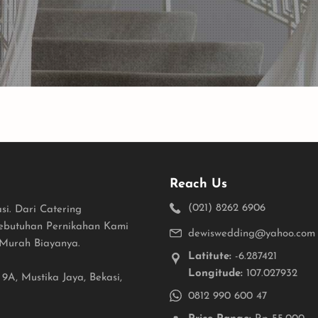
Reach Us
(021) 8262 6906
si. Dari Catering
Kebutuhan Pernikahan Kami
dewiswedding@yahoo.com
Murah Biayanya.
Latitute:
-6.287421
Longitude:
107.027932
A, Mustika Jaya, Bekasi,
0812 990 600 47