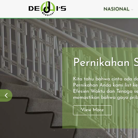
NASIONAL
Pernikahan 
7 Langkah Jitu M
Jasa Catering
Kita tahu bahwa cinta ada d
Pernikahan Terba
Pernikahan Anda kami list k
untuk Hari Baha
Efesien Waktu dan Tenaga se
di Jakarta
memastikan bahwa gaya prib
View More