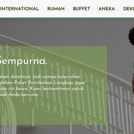
INTERNATIONAL
RUMAH
BUFFET
ANEKA
DEK
Sempurna.
emilih
6 Pertanyaan Wajib
Agar Catering Acara
untuk Memastikan
Kantor di Cikarang
alam detailnya. Jadi semua kebutuhan
ik
Catering Pernikahan
Berkesan dan Meriah
edalam Paket Pernikahan Lengkap, agar
giamu
Anda di Bekasi
rta irit biaya. Kami berkomitmen untuk
adi Anda bersinar