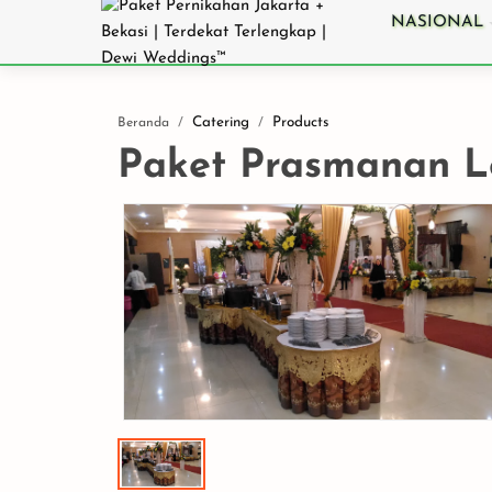
NASIONAL
Catering
Products
Beranda
Paket Prasmanan Le
7 Langkah Jitu M
Jasa Catering
Pernikahan Terba
untuk Hari Baha
di Jakarta