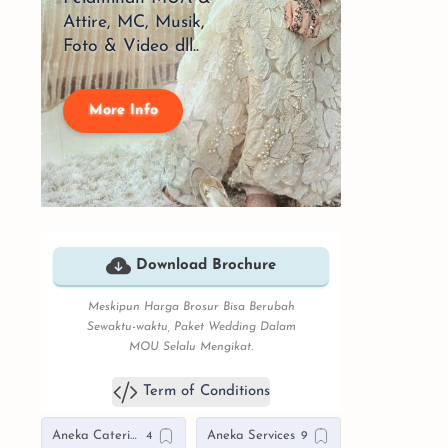
Attire, MC, Musik,
Foto & Video dll..
More Info
Download Brochure
Meskipun Harga Brosur Bisa Berubah
Sewaktu-waktu, Paket Wedding Dalam
MOU Selalu Mengikat.
Term of Conditions
Aneka Catering
Aneka Services