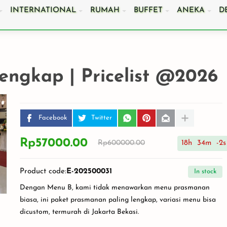
INTERNATIONAL
RUMAH
BUFFET
ANEKA
D
ngkap | Pricelist @2026
emilih
6 Pertanyaan Wajib
Agar Catering Acara
untuk Memastikan
Facebook
Twitter
Kantor di Cikarang
ik
Catering Pernikahan
Berkesan dan Meriah
giamu
Anda di Bekasi
Rp57000.00
Rp600000.00
18
h
34
m
-2
s
E-202500031
In stock
Dengan Menu B, kami tidak menawarkan menu prasmanan
biasa, ini paket prasmanan paling lengkap, variasi menu bisa
dicustom, termurah di Jakarta Bekasi.