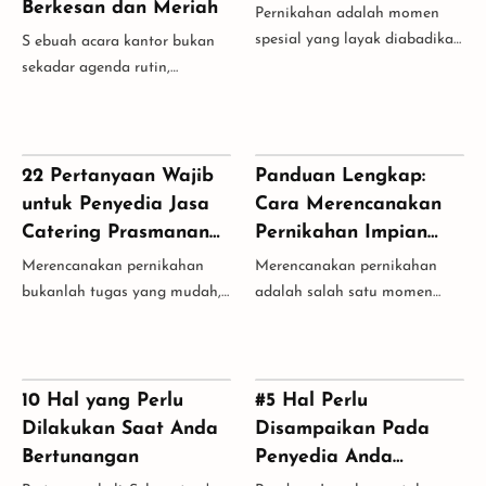
Berkesan dan Meriah
Pernikahan adalah momen
spesial yang layak diabadikan
S ebuah acara kantor bukan
dengan cara yang istimewa.
sekadar agenda rutin,
Untuk menghadirkan
melainkan momen penting
kenangan yang lebih romantis
untuk membangun chemistry,
dan profesional, …
mengapresiasi kerja keras,
dan merefresh semang…
22 Pertanyaan Wajib
Panduan Lengkap:
untuk Penyedia Jasa
Cara Merencanakan
Catering Prasmanan
Pernikahan Impian
di Jakarta atau Bekasi
Anda di Jakarta.
Merencanakan pernikahan
Merencanakan pernikahan
bukanlah tugas yang mudah,
adalah salah satu momen
terutama ketika Anda harus
yang paling mendebarkan
memastikan segala
dalam hidup Anda, namun
sesuatunya berjalan dengan
bisa juga menjadi sangat
sempurna. Salah satu ele…
menantang. Dalam panduan
10 Hal yang Perlu
#5 Hal Perlu
i…
Dilakukan Saat Anda
Disampaikan Pada
Bertunangan
Penyedia Anda
Catering di Jakarta.