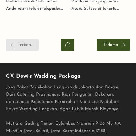
Pertama sekali: Selamat ya!
Panduan Lengkap untuk
Anda resmi telah melepaskan
Acara Sukses di Jakarta
status jomblo. Dengan segala
Merencanakan acara di
kegembiraan dan kehebohan
Jakarta, terutama pernikahan,
saat Anda bertunangan,
khitanan, tasyakuran, acara
terkadang m…
kantor dan acara ke…
CV. Dewi's Wedding Package
Jasa Paket Pernikahan Lengkap di Jakarta dan Bekasi.
Dari Catering Prasmanan, Rias Pengantin, Dekorasi,
dan Semua Kebutuhan Pernikahan Kami List Kedalam
Paket Wedding Lengkap, Agar Lebih Murah Biayanya.
Mutiara Gading Timur, Colombus Mansion P 06 No. 9A,
Mustika Jaya, Bekasi, Jawa Barat,Indonesia.17158