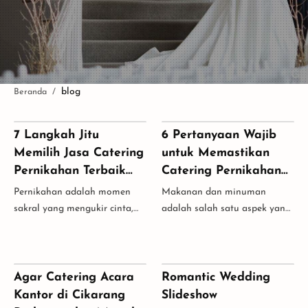
blog
7 Langkah Jitu
6 Pertanyaan Wajib
Memilih Jasa Catering
untuk Memastikan
Pernikahan Terbaik
Catering Pernikahan
untuk Hari Bahagiamu
Anda di Bekasi
Pernikahan adalah momen
Makanan dan minuman
di Jakarta
sakral yang mengukir cinta,
adalah salah satu aspek yang
tawa, dan kenangan indah
paling diingat oleh tamu
bersama orang-orang terkasih.
dalam sebuah pernikahan.
Dan, sudah menjadi rahasia
Memilih penyedia katering
umum bahwa se…
yang tepat bukan hany…
Agar Catering Acara
Romantic Wedding
Kantor di Cikarang
Slideshow