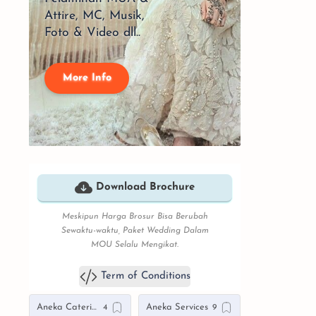
Attire, MC, Musik,
Foto & Video dll..
More Info
Download Brochure
Meskipun Harga Brosur Bisa Berubah
Sewaktu-waktu, Paket Wedding Dalam
MOU Selalu Mengikat.
Term of Conditions
Aneka Catering
Aneka Services