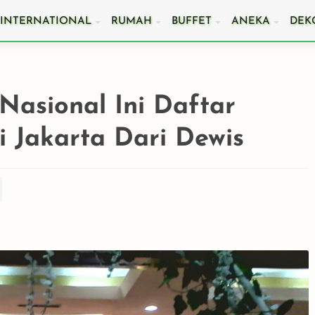
INTERNATIONAL
RUMAH
BUFFET
ANEKA
DEK
Nasional Ini Daftar
i Jakarta Dari Dewis
emilih
6 Pertanyaan Wajib
Agar Catering Acara
untuk Memastikan
Kantor di Cikarang
ik
Catering Pernikahan
Berkesan dan Meriah
giamu
Anda di Bekasi