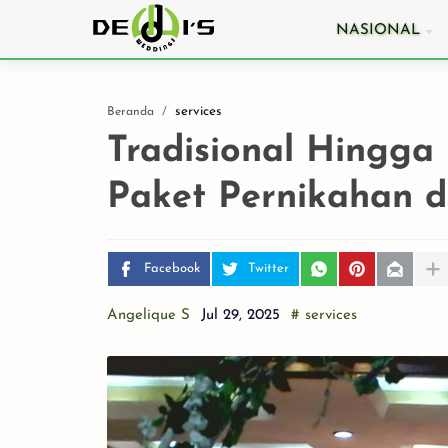
NASIONAL
services
Beranda
Tradisional Hingga 
Paket Pernikahan d
7 Langkah Jitu M
Jasa Catering
Pernikahan Terba
Facebook
Twitter
untuk Hari Baha
di Jakarta
Angelique S
# services