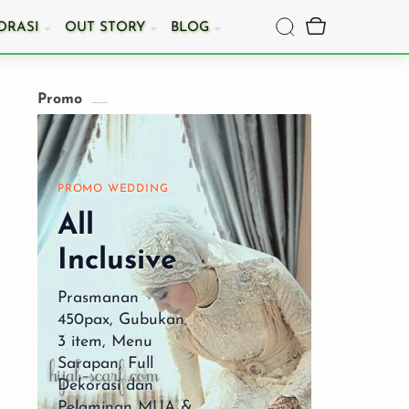
ORASI
OUT STORY
BLOG
Promo
PROMO WEDDING
Romantic Wedding
All
Slideshow
Inclusive
Prasmanan
450pax, Gubukan
3 item, Menu
Sarapan, Full
Dekorasi dan
Pelaminan MUA &