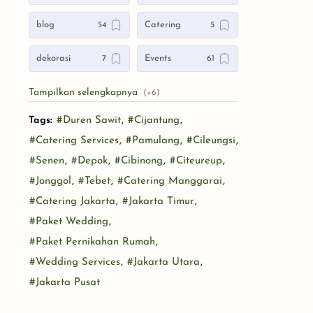
blog
Catering
dekorasi
Events
gedung
Internasional
Tags:
#Duren Sawit
,
#Cijantung
,
Products
Rumah
#Catering Services
,
#Pamulang
,
#Cileungsi
,
services
WO
#Senen
,
#Depok
,
#Cibinong
,
#Citeureup
,
#Jonggol
,
#Tebet
,
#Catering Manggarai
,
#Catering Jakarta
,
#Jakarta Timur
,
#Paket Wedding
,
#Paket Pernikahan Rumah
,
#Wedding Services
,
#Jakarta Utara
,
#Jakarta Pusat