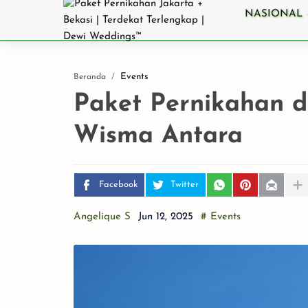
NASIONAL
Events
Beranda
Paket Pernikahan d
Wisma Antara
7 Langkah Jitu M
Jasa Catering
Pernikahan Terba
Facebook
Twitter
untuk Hari Baha
di Jakarta
Angelique S
# Events