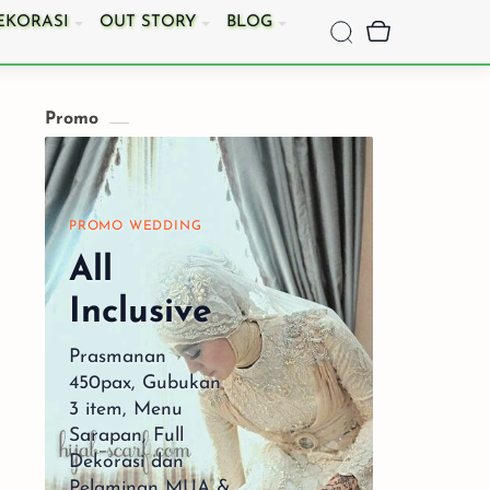
EKORASI
OUT STORY
BLOG
Promo
PROMO WEDDING
Romantic Wedding
Slideshow
All
Inclusive
Prasmanan
450pax, Gubukan
3 item, Menu
Sarapan, Full
Dekorasi dan
Pelaminan MUA &