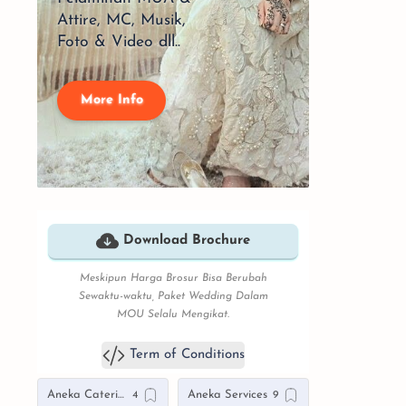
Attire, MC, Musik,
Foto & Video dll..
More Info
Download Brochure
Meskipun Harga Brosur Bisa Berubah
Sewaktu-waktu, Paket Wedding Dalam
MOU Selalu Mengikat.
Term of Conditions
Aneka Catering
Aneka Services