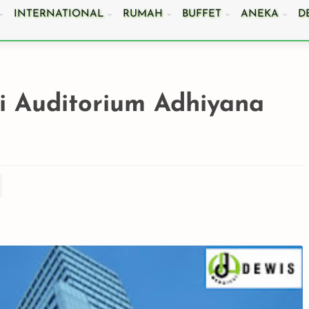
INTERNATIONAL
RUMAH
BUFFET
ANEKA
D
i Auditorium Adhiyana
emilih
6 Pertanyaan Wajib
Agar Catering Acara
untuk Memastikan
Kantor di Cikarang
ik
Catering Pernikahan
Berkesan dan Meriah
giamu
Anda di Bekasi