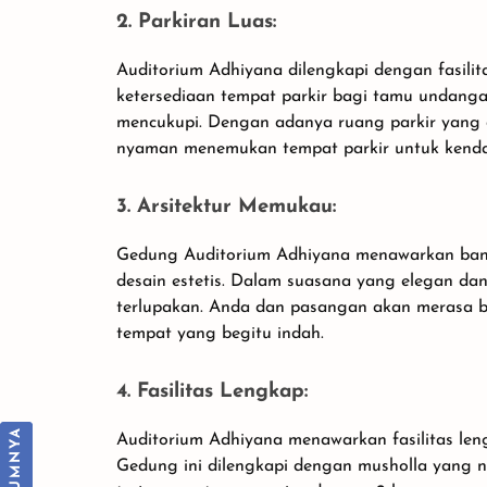
2. Parkiran Luas:
Auditorium Adhiyana dilengkapi dengan fasilita
ketersediaan tempat parkir bagi tamu undang
mencukupi. Dengan adanya ruang parkir yang
nyaman menemukan tempat parkir untuk kenda
3. Arsitektur Memukau:
Gedung Auditorium Adhiyana menawarkan ban
desain estetis. Dalam suasana yang elegan d
terlupakan. Anda dan pasangan akan merasa 
tempat yang begitu indah.
4. Fasilitas Lengkap:
Auditorium Adhiyana menawarkan fasilitas le
Paket Pernikahan di Gedung
Gedung ini dilengkapi dengan musholla yang ny
Aneka Bhakti II Depsos Bekasi