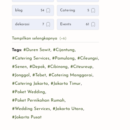
blog
Catering
dekorasi
Events
gedung
Internasional
Tags:
#Duren Sawit
,
#Cijantung
,
Products
Rumah
#Catering Services
,
#Pamulang
,
#Cileungsi
,
services
WO
#Senen
,
#Depok
,
#Cibinong
,
#Citeureup
,
#Jonggol
,
#Tebet
,
#Catering Manggarai
,
#Catering Jakarta
,
#Jakarta Timur
,
#Paket Wedding
,
#Paket Pernikahan Rumah
,
#Wedding Services
,
#Jakarta Utara
,
#Jakarta Pusat