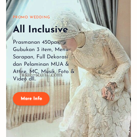
PROMO WEDDING
All Inclusive
Prasmanan 450pax,
Gubukan 3 item, Menu
Sarapan, Full Dekorasi
dan Pelaminan MUA &
Attire, MC, Musik, Foto &
Video dll..
More Info