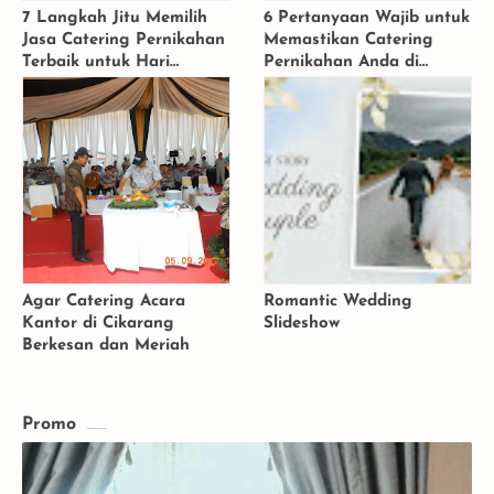
7 Langkah Jitu Memilih
6 Pertanyaan Wajib untuk
Jasa Catering Pernikahan
Memastikan Catering
Terbaik untuk Hari
Pernikahan Anda di
Bahagiamu di Jakarta
Bekasi
Agar Catering Acara
Romantic Wedding
Kantor di Cikarang
Slideshow
Berkesan dan Meriah
Promo