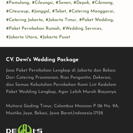
#Pamulang
,
#Cileungsi
,
#Senen
,
#Depok
,
#Cibinong
,
services
WO
#Citeureup
,
#Jonggol
,
#Tebet
,
#Catering Manggarai
,
#Catering Jakarta
,
#Jakarta Timur
,
#Paket Wedding
,
#Paket Pernikahan Rumah
,
#Wedding Services
,
#Jakarta Utara
,
#Jakarta Pusat
CV. Dewi's Wedding Package
Jasa Paket Pernikahan Lengkap di Jakarta dan Bekasi.
Dari Catering Prasmanan, Rias Pengantin, Dekorasi,
dan Semua Kebutuhan Pernikahan Kami List Kedalam
Paket Wedding Lengkap, Agar Lebih Murah Biayanya.
Mutiara Gading Timur, Colombus Mansion P 06 No. 9A,
Mustika Jaya, Bekasi, Jawa Barat,Indonesia.17158